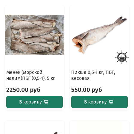
Менек (морской
Пикша 0,5-1 кг, ПБГ,
налим)ПБГ (0,5-1), 5 кг
весовая
2250.00 руб
550.00 руб
В корзину
В корзину