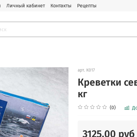
и
Личный кабинет
Контакты
Рецепты
арт.
К017
Креветки сев
кг
(0)
Д
3125.00 руб