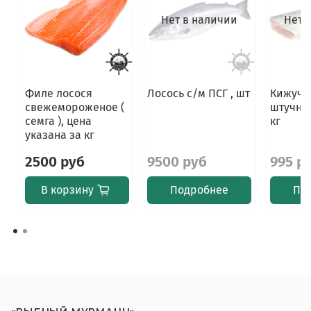
Нет в наличии
Нет 
Филе лосося
Лосось с/м ПСГ , шт
Кижуч п
свежемороженое (
штучный
семга ), цена
кг
указана за кг
2500 руб
9500 руб
995 р
В корзину
Подробнее
По